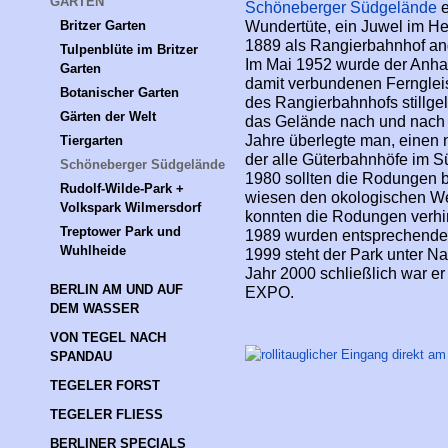
GÄRTEN
Schöneberger Südgelände
e
Britzer Garten
Wundertüte, ein Juwel im Her
1889 als Rangierbahnhof ang
Tulpenblüte im Britzer 
Im Mai 1952 wurde der Anhal
Garten
damit verbundenen Fernglei
Botanischer Garten
des Rangierbahnhofs stillgel
Gärten der Welt
das Gelände nach und nach 
Jahre überlegte man, einen 
Tiergarten
der alle Güterbahnhöfe im Sü
Schöneberger Südgelände
1980 sollten die Rodungen b
Rudolf-Wilde-Park + 
wiesen den okologischen W
Volkspark Wilmersdorf
konnten die Rodungen verhi
Treptower Park und 
1989 wurden entsprechende
Wuhlheide
1999 steht der Park unter Na
Jahr 2000 schließlich war e
BERLIN AM UND AUF 
EXPO.
DEM WASSER
VON TEGEL NACH 
SPANDAU
TEGELER FORST
TEGELER FLIESS
BERLINER SPECIALS