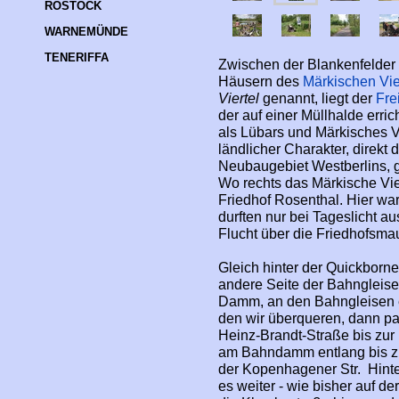
ROSTOCK
WARNEMÜNDE
TENERIFFA
Zwischen der Blankenfelder
Häusern des
Märkischen Vie
Viertel
genannt, liegt der
Fre
der auf einer Müllhalde err
als Lübars und Märkisches V
ländlicher Charakter, direkt
Neubaugebiet Westberlins, 
Wo rechts das Märkische Viert
Friedhof Rosenthal. Hier wa
durften nur bei Tageslicht 
Flucht über die Friedhofsma
Gleich hinter der Quickborne
andere Seite der Bahngleise
Damm, an den Bahngleisen 
den wir überqueren, dann pa
Heinz-Brandt-Straße bis zur 
am Bahndamm entlang bis z
der Kopenhagener Str. Hint
es weiter - wie bisher auf de