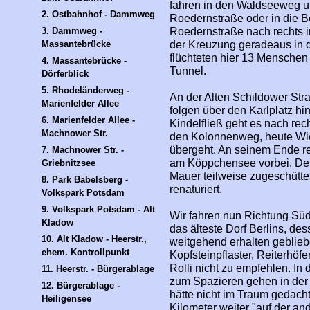
fahren in den Waldseeweg un
2. Ostbahnhof - Dammweg
Roedernstraße oder in die Be
3. Dammweg - 
Roedernstraße nach rechts i
Massantebrücke
der Kreuzung geradeaus in d
flüchteten hier 13 Menschen
4. Massantebrücke - 
Tunnel.
Dörferblick
5. Rhodeländerweg - 
An der Alten Schildower Stra
Marienfelder Allee
folgen über den Karlplatz hi
6. Marienfelder Allee - 
Kindelfließ geht es nach rech
Machnower Str.
den Kolonnenweg, heute Wi
übergeht. An seinem Ende re
7. Machnower Str. - 
am Köppchensee vorbei. Der
Griebnitzsee
Mauer teilweise zugeschütt
8. Park Babelsberg - 
renaturiert.
Volkspark Potsdam
9. Volkspark Potsdam - Alt 
Wir fahren nun Richtung Süd
Kladow
das älteste Dorf Berlins, de
10. Alt Kladow - Heerstr., 
weitgehend erhalten gebliebe
ehem. Kontrollpunkt
Kopfsteinpflaster, Reiterhöf
Rolli nicht zu empfehlen. In 
11. Heerstr. - Bürgerablage
zum Spazieren gehen in der 
12. Bürgerablage - 
hätte nicht im Traum gedacht
Heiligensee
Kilometer weiter "auf der an